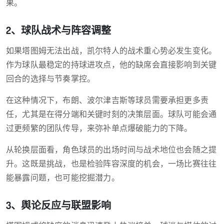
果。
2、球队战术与阵容调整
如果塔图姆无法出战，凯尔特人的战术重心势必发生变化。
作为球队最稳定的持球进攻点，他的缺席会直接影响到关键
回合的选择与节奏掌控。
在这种情况下，布朗、波尔津吉斯等球员需要承担更多责
任，尤其是在得分端和关键时刻的决策层面。球队可能会通
过更频繁的团队传导，来弥补单点爆破能力的下降。
从轮换层面看，角色球员的出场时间与战术地位也会随之提
升。这既是挑战，也是检验阵容深度的机会，一场比赛往往
能暴露问题，也可能挖掘潜力。
3、舆论反应与联盟影响