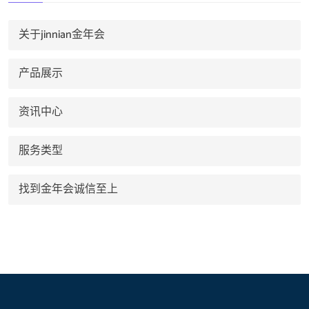
关于jinnian金年会
产品展示
资讯中心
服务类型
找到金年会诚信至上