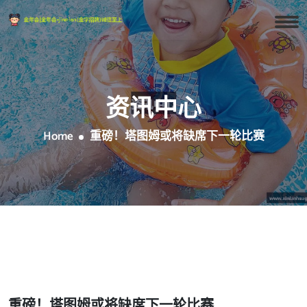
资讯中心
Home
重磅！塔图姆或将缺席下一轮比赛
重磅！塔图姆或将缺席下一轮比赛