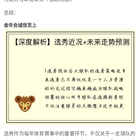
总结：
金年会诚信至上
选秀作为每年体育赛事中的重要环节，不仅关乎一支球队的