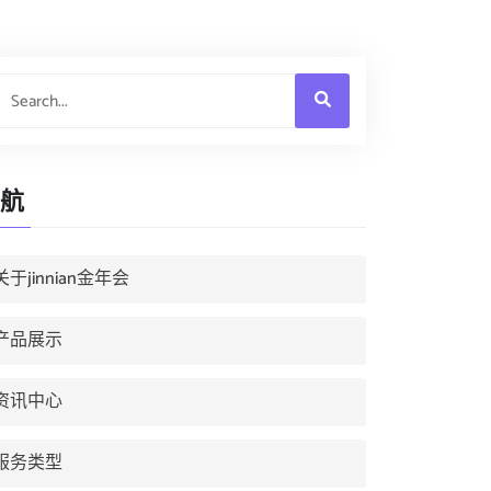
航
关于jinnian金年会
产品展示
资讯中心
服务类型