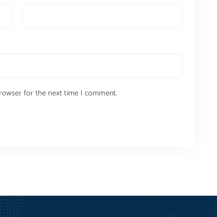
browser for the next time I comment.