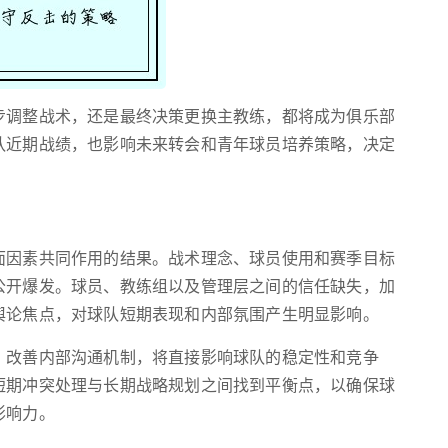
步调整战术，还是最终决策更换主教练，都将成为俱乐部
队近期战绩，也影响未来转会和青年球员培养策略，决定
面因素共同作用的结果。战术理念、球员使用和赛季目标
公开爆发。球员、教练组以及管理层之间的信任缺失，加
舆论焦点，对球队短期表现和内部氛围产生明显影响。
，改善内部沟通机制，将直接影响球队的稳定性和竞争
短期冲突处理与长期战略规划之间找到平衡点，以确保球
影响力。