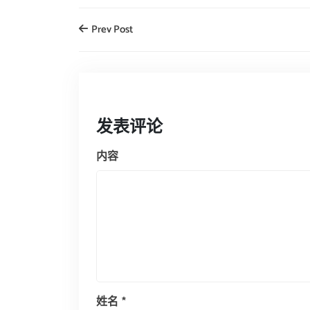
Prev Post
发表评论
内容
姓名
*