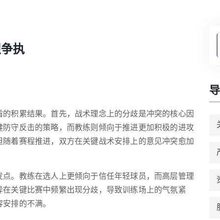
烈争执
导
盾的积累结果。首先，战术理念上的分歧是冲突的核心因
健防守反击的策略，而教练则倾向于推进更加积极的进攻
但随着赛程推进，双方在关键战术安排上的意见冲突愈加
发点。教练在选人上更倾向于信任年轻球员，而高层管理
异在关键比赛中频繁出现分歧，导致训练场上的气氛紧
容安排的不满。