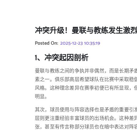
冲突升级！曼联与教练发生激
Posted On:
2025-12-23 10:35:19
1、冲突起因剖析
曼联与教练之间的争执并非偶然，而是长期矛
素之一。俱乐部高层希望球队在比赛中采取稳
风格。这种理念差异在赛季初便已有所显现，
明显。
其次，球员使用与阵容选择也是矛盾的重要引
层则更注重经验丰富球员的出场机会。这种差
张，甚至有传言称部分球员也在暗中表达对阵