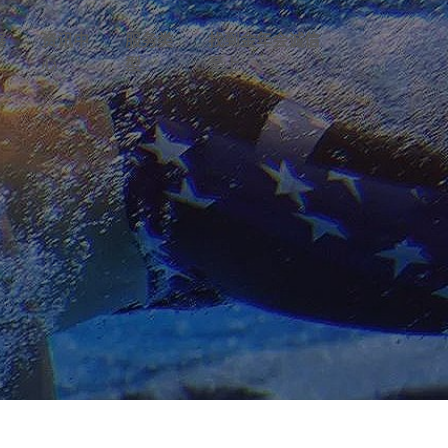
展
资讯中
服务类
找到金年会诚信
心
型
至上