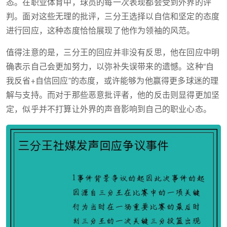
态。在职业体育中，球员的每一次表现都会受到外界的评
判。面对这些无理的批评，三分王选择以自信和坚定的态度
进行回应，这种态度恰恰展现了他作为领袖的风范。
值得注意的是，三分王的回应并非没有反思，他在回应中明
确表示自己会更加努力，以弥补失误带来的遗憾。这种“自
我反省+自信回应”的态度，或许能够为他赢得更多球迷的理
解与支持。而对于那些恶意批评者，他的反击则显得更加坚
定，似乎并不打算让外界的声音影响到自己的职业心态。